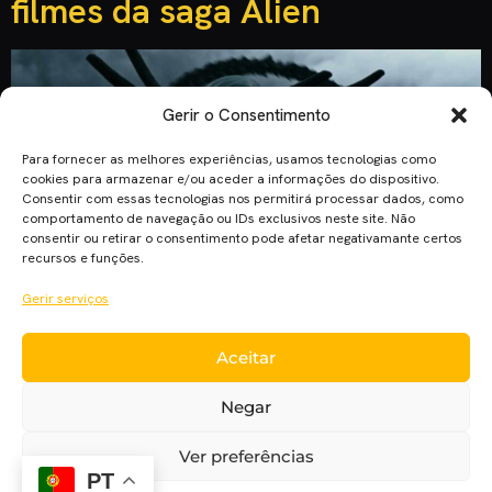
filmes da saga Alien
Gerir o Consentimento
Para fornecer as melhores experiências, usamos tecnologias como
cookies para armazenar e/ou aceder a informações do dispositivo.
Consentir com essas tecnologias nos permitirá processar dados, como
comportamento de navegação ou IDs exclusivos neste site. Não
consentir ou retirar o consentimento pode afetar negativamante certos
recursos e funções.
Gerir serviços
Aceitar
Novas formas de vida e uma atmosfera asfixiante são dois
dos trunfos com que “Alien” conquistou muitos fãs, para
Negar
além de ter criado também uma nova forma de fazer terror.
A saga “Alien” é composta por seis filmes, sendo que
Ver preferências
metade pertence ao mesmo realizador: Ridley Scott. O
PT