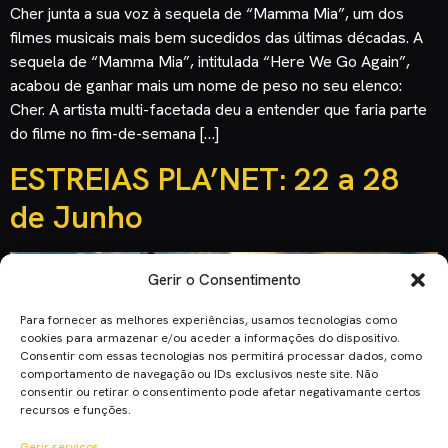
Cher junta a sua voz à sequela de “Mamma Mia”, um dos
filmes musicais mais bem sucedidos das últimas décadas. A
sequela de “Mamma Mia”, intitulada “Here We Go Again”,
acabou de ganhar mais um nome de peso no seu elenco:
Cher. A artista multi-facetada deu a entender que faria parte
do filme no fim-de-semana […]
ESTREIAS PLA’NET: 22 a 28
de Junho
Gerir o Consentimento
Para fornecer as melhores experiências, usamos tecnologias como
cookies para armazenar e/ou aceder a informações do dispositivo.
Consentir com essas tecnologias nos permitirá processar dados, como
comportamento de navegação ou IDs exclusivos neste site. Não
consentir ou retirar o consentimento pode afetar negativamante certos
recursos e funções.
Gerir serviços