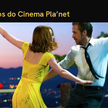
os do Cinema Pla’net