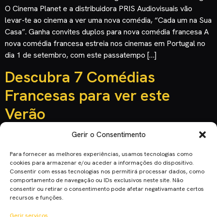
O Cinema Planet e a distribuidora PRIS Audiovisuais vão
levar-te ao cinema a ver uma nova comédia, “Cada um na Sua
Casa”. Ganha convites duplos para nova comédia francesa A
nova comédia francesa estreia nos cinemas em Portugal no
dia 1 de setembro, com este passatempo […]
Descubra 7 Comédias
Francesas para ver este
Verão
Gerir o Consentimento
Para fornecer as melhores experiências, usamos tecnologias como
cookies para armazenar e/ou aceder a informações do dispositivo.
Consentir com essas tecnologias nos permitirá processar dados, como
comportamento de navegação ou IDs exclusivos neste site. Não
consentir ou retirar o consentimento pode afetar negativamante certos
recursos e funções.
Gerir serviços