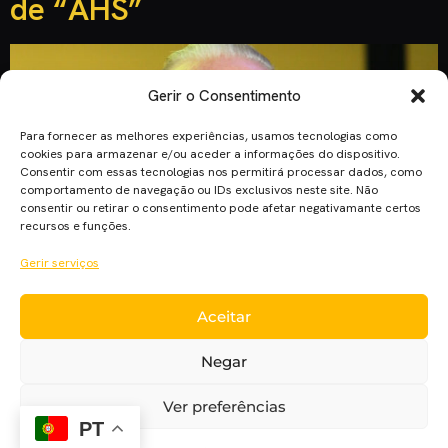
de “AHS”
Gerir o Consentimento
Para fornecer as melhores experiências, usamos tecnologias como
cookies para armazenar e/ou aceder a informações do dispositivo.
Consentir com essas tecnologias nos permitirá processar dados, como
comportamento de navegação ou IDs exclusivos neste site. Não
consentir ou retirar o consentimento pode afetar negativamante certos
recursos e funções.
Gerir serviços
O criador de “American Horror Story” já tinha falado antes
Aceitar
sobre a temporada-crossover. Revelou agora que tal só
acontecerá numa futura temporada. Em entrevista à
Negar
Entertainment Weekly, Ryan Murphy falou sobre o crossover
entre as 1ªe 3ª temporadas de “American Horror Story”,
Ver preferências
Murder House e Coven respetivamente. É uma personagem
PT