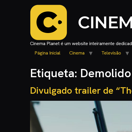
Cinema Planet é um website inteiramente dedicado
Página Inicial
Cinema
Televisão
Etiqueta:
Demolido
Divulgado trailer de “T