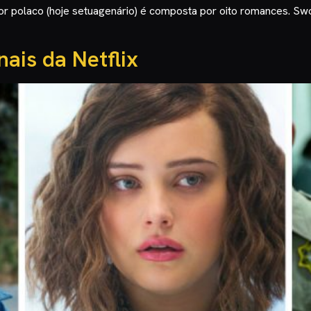
tor polaco (hoje setuagenário) é composta por oito romances. Swo
nais da Netflix