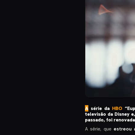
A
série da
HBO
“Euph
televisão da Disney 
passado, foi renovad
A série, que
estreou 