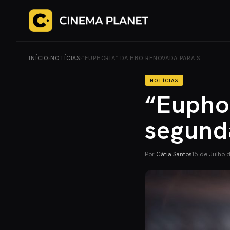
INÍCIO
›
NOTÍCIAS
›
“EUPHORIA” DA HBO RENOVADA PARA S…
NOTÍCIAS
“Eupho
segund
Por
Cátia Santos
15 de Julho 