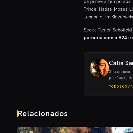
da primeira temporada. 
Prince, Hadas Mozes Li
Lennon e Jim Kleverweis
Scott Turner Schofield
parceria com a A24
e 
Cátia Sa
Sou apaixona
paixões esto
TODOS OS A
Relacionados