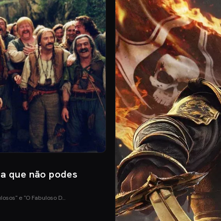
ia que não podes
ulosos" e "O Fabuloso D…