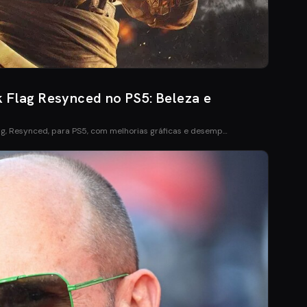
k Flag Resynced no PS5: Beleza e
ag, Resynced, para PS5, com melhorias gráficas e desemp…