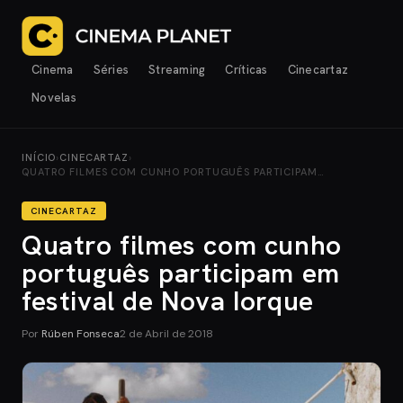
Cinema
Séries
Streaming
Críticas
Cinecartaz
Novelas
INÍCIO
›
CINECARTAZ
›
QUATRO FILMES COM CUNHO PORTUGUÊS PARTICIPAM…
CINECARTAZ
Quatro filmes com cunho
português participam em
festival de Nova Iorque
Por
Rúben Fonseca
2 de Abril de 2018