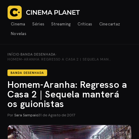
Cinema
Séries
Streaming
Críticas
Cinecartaz
Novelas
INÍCIO
›
BANDA DESENHADA
›
HOMEM-ARANHA: REGRESSO A CASA 2 | SEQUELA MAN…
BANDA DESENHADA
Homem-Aranha: Regresso a
Casa 2 | Sequela manterá
os guionistas
Por
Sara Sampaio
31 de Agosto de 2017