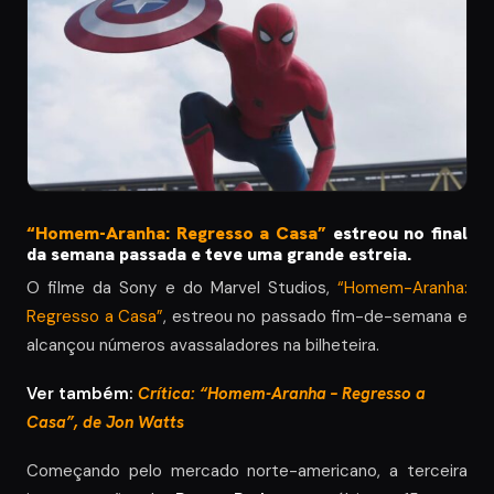
“H
omem-Aranha: Regresso a Casa”
estreou no final
da semana passada e teve uma grande estreia.
O filme da Sony e do Marvel Studios,
“Homem-Aranha:
Regresso a Casa”
, estreou no passado fim-de-semana e
alcançou números avassaladores na bilheteira.
Ver também:
Crítica: “Homem-Aranha – Regresso a
Casa”, de Jon Watts
Começando pelo mercado norte-americano, a terceira