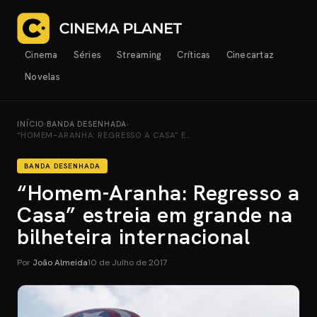
Cinema
Séries
Streaming
Críticas
Cinecartaz
Novelas
INÍCIO
›
BANDA DESENHADA
›
“HOMEM-ARANHA: REGRESSO A CASA” E…
BANDA DESENHADA
“Homem-Aranha: Regresso a
Casa” estreia em grande na
bilheteira internacional
Por
João Almeida
10 de Julho de 2017