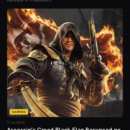
Fabulosos" e "O Fabuloso D…
GAMING
17 Jul 2026
Assassin’s Creed Black Flag Resynced no