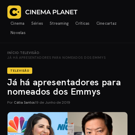
Cinema
Séries
Streaming
Críticas
Cinecartaz
Novelas
INÍCIO
›
TELEVISÃO
›
JÁ HÁ APRESENTADORES PARA NOMEADOS DOS EMMYS
TELEVISÃO
Já há apresentadores para
nomeados dos Emmys
Por
Cátia Santos
19 de Junho de 2019