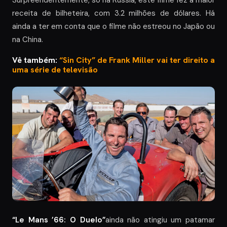
Surpreendentemente, só na Rússia, este filme fez a maior
receita de bilheteira, com 3.2 milhões de dólares. Há
ainda a ter em conta que o filme não estreou no Japão ou
na China.
Vê também:
“Sin City” de Frank Miller vai ter direito a
uma série de televisão
“Le Mans ’66: O Duelo”
ainda não atingiu um patamar