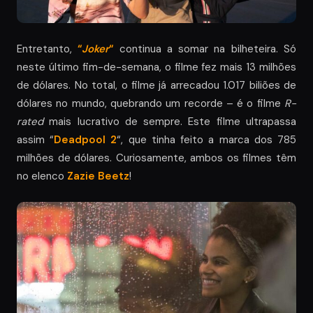
Entretanto,
“
Joker
“
continua a somar na bilheteira. Só
neste último fim-de-semana, o filme fez mais 13 milhões
de dólares. No total, o filme já arrecadou 1.017 biliões de
dólares no mundo, quebrando um recorde – é o filme
R-
rated
mais lucrativo de sempre. Este filme ultrapassa
assim “
Deadpool 2
“, que tinha feito a marca dos 785
milhões de dólares. Curiosamente, ambos os filmes têm
no elenco
Zazie Beetz
!