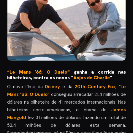
“Le Mans ’66: O Duelo
“
ganha a corrida nas
bilheteiras, contra os novos “
Anjos de Charlie
“
O novo filme da
Disney
e da
20th Century Fox
,
“Le
Mans ’66: O Duelo”
conseguiu arrecadar 21.4 milhões de
dólares na bilheteira de 41 mercados internacionais. Nas
bilheteiras norte-americanas, o drama de
James
Mangold
fez 31 milhões de dólares, fazendo um total de
52,4 milhões de dólares esta semana.