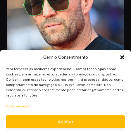
Gerir o Consentimento
Para fornecer as melhores experiências, usamos tecnologias como
CINEMA
cookies para armazenar e/ou aceder a informações do dispositivo.
Consentir com essas tecnologias nos permitirá processar dados, como
8 Jul 2026
comportamento de navegação ou IDs exclusivos neste site. Não
Mutiny: O Novo Thriller de Ação de Jason
consentir ou retirar o consentimento pode afetar negativamante certos
Statham em 2026
recursos e funções.
Mutiny promete ação desenfreada com Jason Statham. Descobre
Gerir serviços
quando o filme chega aos cinem…
Aceitar
Cinema Planet — cinema, séries e streaming em português