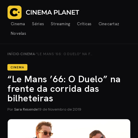
Cinema
Séries
Streaming
Críticas
Cinecartaz
Novelas
INÍCIO
›
CINEMA
›
“LE MANS ’66: O DUELO” NA F…
CINEMA
“Le Mans ’66: O Duelo” na
frente da corrida das
bilheteiras
Por
Sara Resende
19 de Novembro de 2019