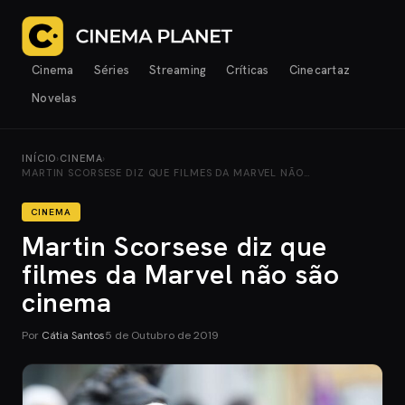
Cinema
Séries
Streaming
Críticas
Cinecartaz
Novelas
INÍCIO
›
CINEMA
›
MARTIN SCORSESE DIZ QUE FILMES DA MARVEL NÃO…
CINEMA
Martin Scorsese diz que
filmes da Marvel não são
cinema
Por
Cátia Santos
5 de Outubro de 2019