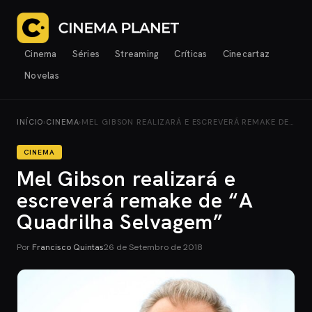
Cinema
Séries
Streaming
Críticas
Cinecartaz
Novelas
INÍCIO
›
CINEMA
›
MEL GIBSON REALIZARÁ E ESCREVERÁ REMAKE DE…
CINEMA
Mel Gibson realizará e
escreverá remake de “A
Quadrilha Selvagem”
Por
Francisco Quintas
26 de Setembro de 2018