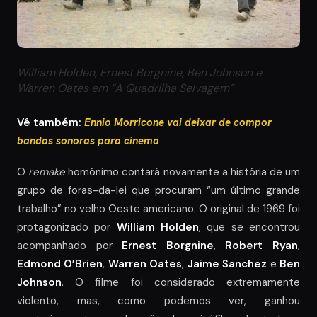
William Holden, Ernest Borgnine, Ben Johnson e
Warren Oates em “A Quadrilha Selvagem”
Vê também:
Ennio Morricone vai deixar de compor
bandas sonoras para cinema
O
remake
homónimo contará novamente a história de um
grupo de foras-da-lei que procuram “um último grande
trabalho” no velho Oeste americano. O original de 1969 foi
protagonizado por
William Holden
, que se encontrou
acompanhado por
Ernest Borgnine
,
Robert Ryan
,
Edmond O’Brien
,
Warren Oates
,
Jaime Sanchez
e
Ben
Johnson
. O filme foi considerado extremamente
violento, mas, como podemos ver, ganhou