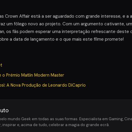
 Crown Affair está a ser aguardado com grande interesse, e a a
 traz um fôlego novo ao projeto. Com um argumento cativante, um
dan, os fãs podem esperar uma interpretação refrescante deste 
obre a data de lançamento e o que mais este filme promete!
t
 o Prémio Matlin Modern Master
gosi: A Nova Produção de Leonardo DiCaprio
outo
elo mundo Geek em todas as suas formas. Especialista em Gaming, Cine
, inspirar e, acima de tudo, celebrar a magia do grande ecrã.