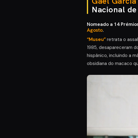
Gael García
Nacional de
Nomeado a 14 Prémios 
Agosto
.
“Museu”
retrata o assa
1985, desapareceram do
hispânico, incluindo a m
obsidiana do macaco que