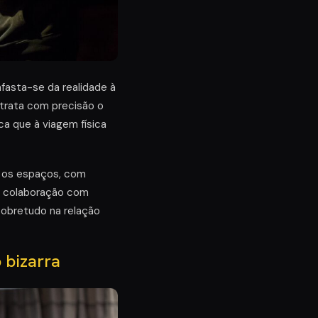
afasta-se da realidade à
etrata com precisão o
a que à viagem física
a os espaços, com
m colaboração com
sobretudo na relação
 bizarra