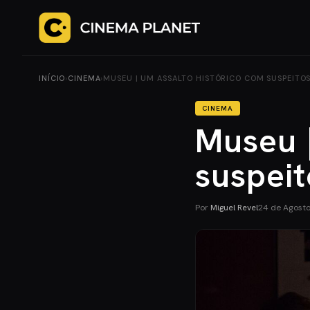
INÍCIO
›
CINEMA
›
MUSEU | UM ASSALTO HISTÓRICO COM SUSPEITOS
CINEMA
Museu |
suspei
Por
Miguel Revel
24 de Agost