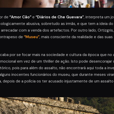
or de
“Amor Cão”
e
“Diários de Che Guevara”
, interpreta um 
sicologicamente abusiva, sobretudo as irmãs, e que tem a ideia do
 arrecadar com a venda dos artefactos. Por outro lado, Ortizgris,
contrapeso de
“Museu”
, mais consciente da realidade e das sua
caba por se focar mais na sociedade e cultura da época que no 
mocional em vez de um thriller de ação. Isto pode desencorajar 
órico, pois para além do assalto, não encontrará aqui toda a inve
lguns inocentes funcionários do museu, que durante meses viram
, depois de a polícia os ter acusado injustamente de um assalto