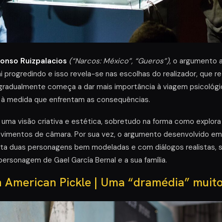
lonso Ruizpalacios
(“Narcos: México”, “Gueros”)
, o argumento 
ai progredindo e isso revela-se nas escolhas do realizador, que r
gradualmente começa a dar mais importância à viagem psicológic
, à medida que enfrentam as consequências.
 uma visão criativa e estética, sobretudo na forma como explor
vimentos de câmara. Por sua vez, o argumento desenvolvido e
nta duas personagens bem modeladas e com diálogos realistas, 
a personagem de Gael García Bernal e a sua família.
 American Pickle | Uma “dramédia” muito