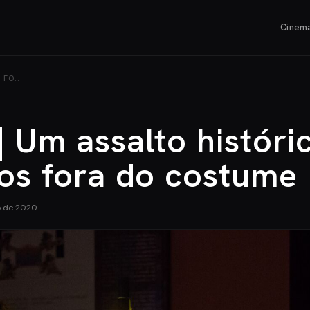
Cinem
 FO…
 Um assalto histór
tos fora do costume
o de 2020