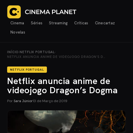
Cinema
Séries
Streaming
Críticas
Cinecartaz
Novelas
INÍCIO
›
NETFLIX PORTUGAL
›
NETFLIX ANUNCIA ANIME DE VIDEOJOGO DRAGON’S D…
NETFLIX PORTUGAL
Netflix anuncia anime de
videojogo Dragon’s Dogma
Por
Sara Júnior
13 de Março de 2019