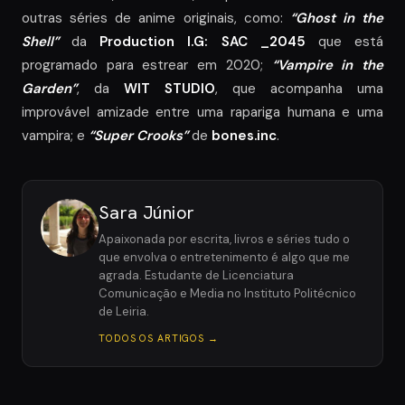
outras séries de anime originais, como:
“Ghost in the
Shell”
da
Production I.G: SAC _2045
que está
programado para estrear em 2020;
“Vampire in the
Garden”
, da
WIT STUDIO
, que acompanha uma
improvável amizade entre uma rapariga humana e uma
vampira; e
“Super Crooks”
de
bones.inc
.
Sara Júnior
Apaixonada por escrita, livros e séries tudo o
que envolva o entretenimento é algo que me
agrada. Estudante de Licenciatura
Comunicação e Media no Instituto Politécnico
de Leiria.
TODOS OS ARTIGOS →