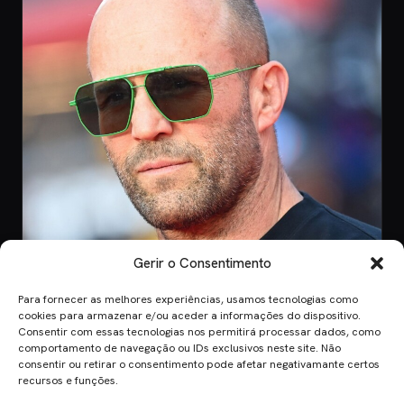
Gerir o Consentimento
Para fornecer as melhores experiências, usamos tecnologias como
CINEMA
cookies para armazenar e/ou aceder a informações do dispositivo.
Consentir com essas tecnologias nos permitirá processar dados, como
8 Jul 2026
comportamento de navegação ou IDs exclusivos neste site. Não
Mutiny: O Novo Thriller de Ação de Jason
consentir ou retirar o consentimento pode afetar negativamante certos
Statham em 2026
recursos e funções.
Mutiny promete ação desenfreada com Jason Statham. Descobre