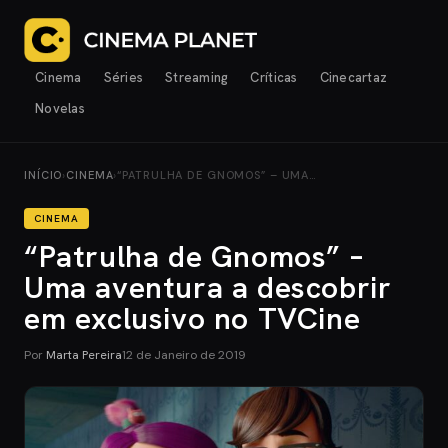
Cinema
Séries
Streaming
Críticas
Cinecartaz
Novelas
INÍCIO
›
CINEMA
›
“PATRULHA DE GNOMOS” – UMA…
CINEMA
“Patrulha de Gnomos” –
Uma aventura a descobrir
em exclusivo no TVCine
Por
Marta Pereira
12 de Janeiro de 2019