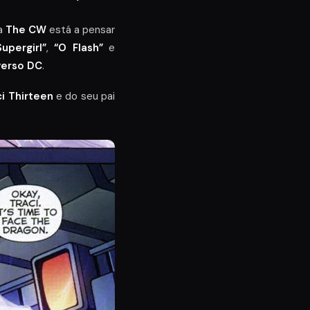
 a
The CW
está a pensar
Supergirl”
,
“O Flash”
e
verso DC
.
ci Thirteen
e do seu pai