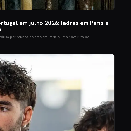
ugal em julho 2026: ladras em Paris e
n
férias por roubos de arte em Paris e uma nova luta pe…