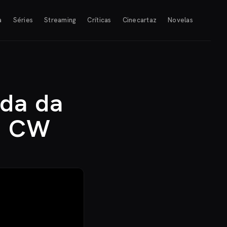
a
Séries
Streaming
Críticas
Cinecartaz
Novelas
ada da
 a CW