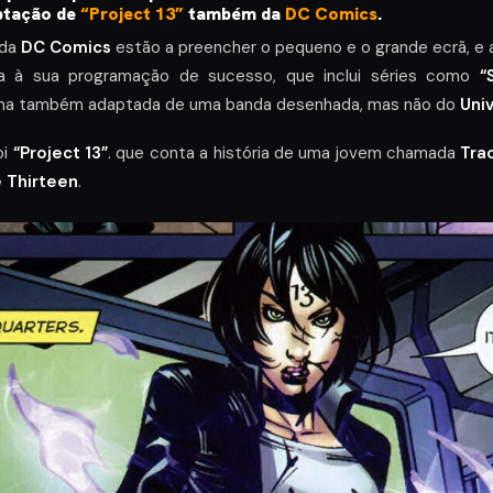
ptação de
“Project 13”
também da
DC Comics
.
 da
DC Comics
estão a preencher o pequeno e o grande ecrã, e
a à sua programação de sucesso, que inclui séries como
“
ima também adaptada de uma banda desenhada, mas não do
Uni
oi
“Project 13”
. que conta a história de uma jovem chamada
Tra
e Thirteen
.