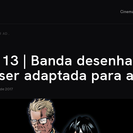
Cinem
R AD…
t 13 | Banda desenh
 ser adaptada para
de 2017