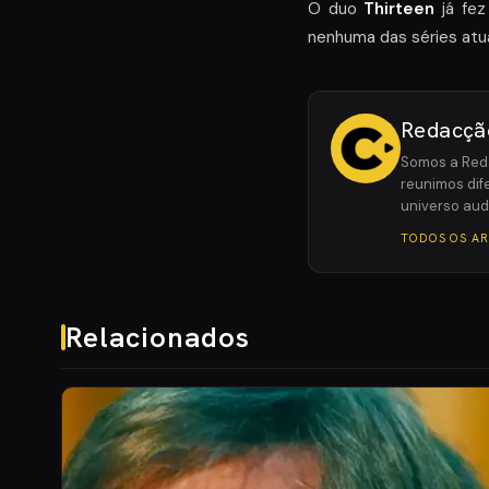
O duo
Thirteen
já fez
nenhuma das séries atu
Redacçã
Somos a Reda
reunimos dife
universo aud
TODOS OS A
Relacionados