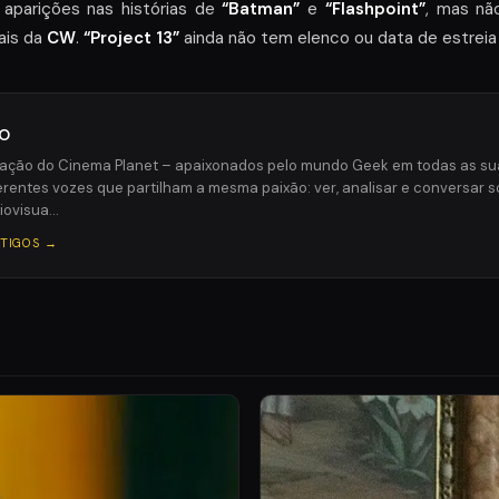
 aparições nas histórias de
“Batman”
e
“Flashpoint”
, mas nã
ais da
CW
.
“Project 13”
ainda não tem elenco ou data de estreia 
o
ção do Cinema Planet – apaixonados pelo mundo Geek em todas as sua
rentes vozes que partilham a mesma paixão: ver, analisar e conversar sob
iovisua…
RTIGOS →