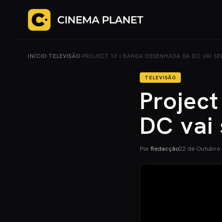
INÍCIO
›
TELEVISÃO
›
PROJECT 13 | BANDA DESENHADA DA DC VAI SE
TELEVISÃO
Projec
DC vai
Por
Redacção
22 de Outubro 