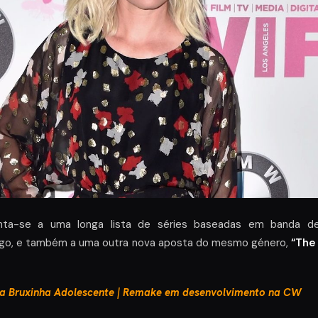
nta-se a uma longa lista de séries baseadas em banda d
igo, e também a uma outra nova aposta do mesmo género,
“The 
 a Bruxinha Adolescente | Remake em desenvolvimento na CW