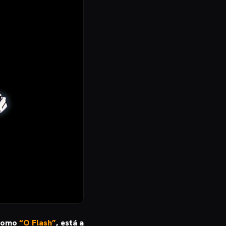
 como
“O Flash”
, está a