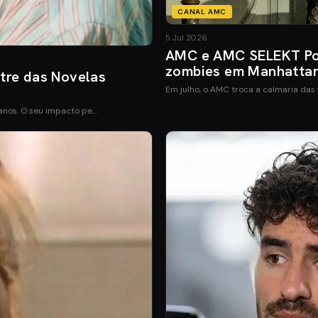
CANAL AMC
5 Jul 2026
AMC e AMC SELEKT Port
zombies em Manhatta
tre das Novelas
Em julho, o AMC troca a calmaria das 
 anos. O seu impacto pe…