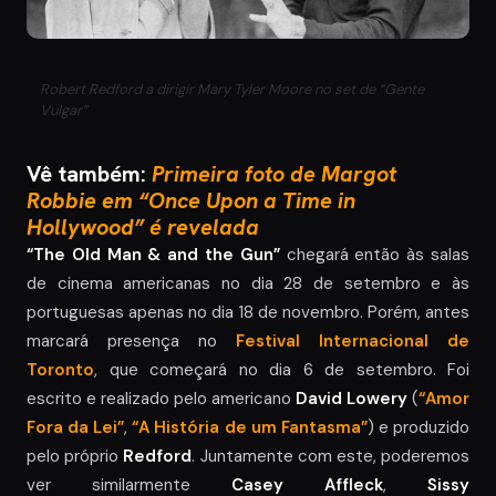
Robert Redford a dirigir Mary Tyler Moore no set de “Gente
Vulgar”
Vê também:
Primeira foto de Margot
Robbie em “Once Upon a Time in
Hollywood” é revelada
“The Old Man & and the Gun”
chegará então às salas
de cinema americanas no dia 28 de setembro e às
portuguesas apenas no dia 18 de novembro. Porém, antes
marcará presença no
Festival Internacional de
Toronto
, que começará no dia 6 de setembro. Foi
escrito e realizado pelo americano
David Lowery
(
“Amor
Fora da Lei”
,
“A História de um Fantasma”
) e produzido
pelo próprio
Redford
. Juntamente com este, poderemos
ver similarmente
Casey Affleck
,
Sissy