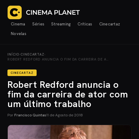
Cinema
Séries
Streaming
Críticas
Cinecartaz
Novelas
INÍCIO
›
CINECARTAZ
›
ROBERT REDFORD ANUNCIA O FIM DA CARREIRA DE A…
CINECARTAZ
Robert Redford anuncia o
fim da carreira de ator com
um último trabalho
Por
Francisco Quintas
11 de Agosto de 2018