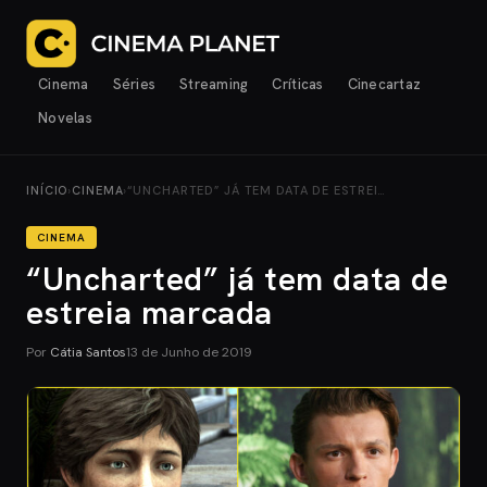
Cinema
Séries
Streaming
Críticas
Cinecartaz
Novelas
INÍCIO
›
CINEMA
›
“UNCHARTED” JÁ TEM DATA DE ESTREI…
CINEMA
“Uncharted” já tem data de
estreia marcada
Por
Cátia Santos
13 de Junho de 2019