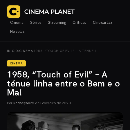
Cinema
Séries
Streaming
Críticas
Cinecartaz
Novelas
INÍCIO
›
CINEMA
›
1958, “TOUCH OF EVIL” – A TÉNUE L…
CINEMA
1958, “Touch of Evil” – A
ténue linha entre o Bem e o
Mal
Por
Redacção
25 de Fevereiro de 2020