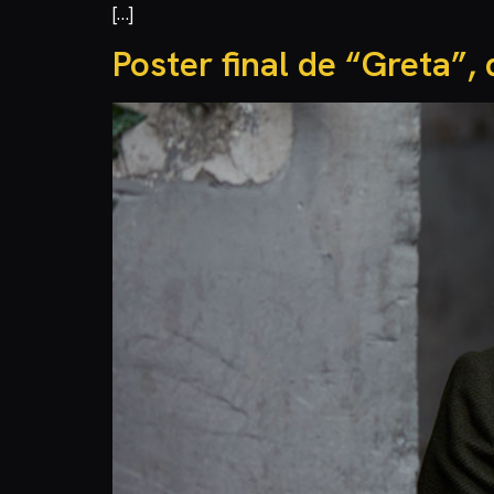
[…]
Poster final de “Greta”,