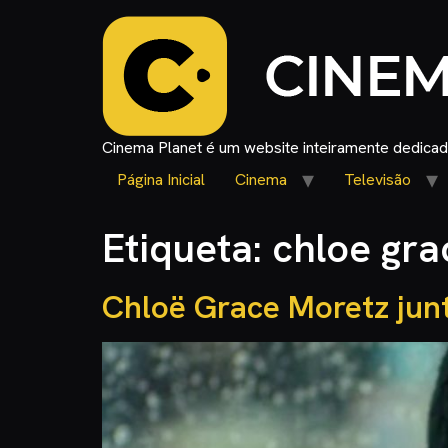
Cinema Planet é um website inteiramente dedicado
Página Inicial
Cinema
Televisão
Etiqueta:
chloe gra
Chloë Grace Moretz junt