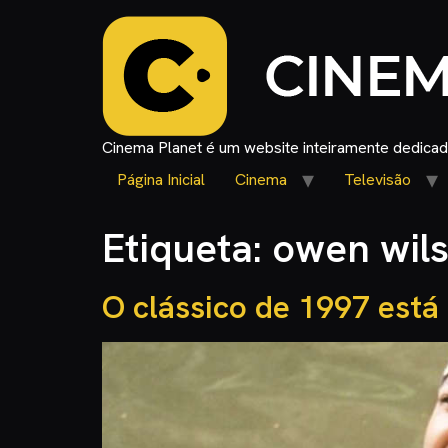
Cinema Planet é um website inteiramente dedicado
Página Inicial
Cinema
Televisão
Etiqueta:
owen wil
O clássico de 1997 está