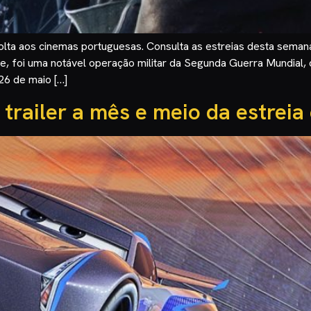
lta aos cinemas portuguesas. Consulta as estreias desta semana
foi uma notável operação militar da Segunda Guerra Mundial, o
26 de maio […]
trailer a mês e meio da estreia