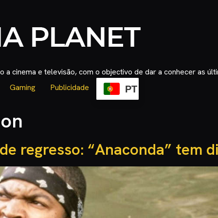
 a cinema e televisão, com o objectivo de dar a conhecer as úl
Gaming
Publicidade
PT
son
 de regresso: “Anaconda” tem di