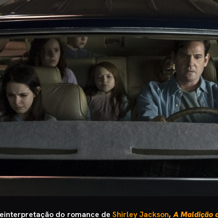
 reinterpretação do romance de
Shirley Jackson
,
A Maldição d