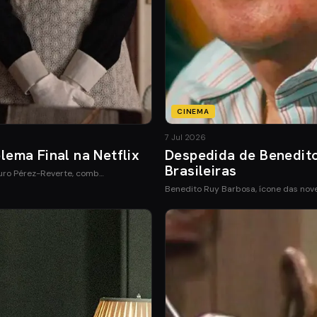
CINEMA
7 Jul 2026
ema Final na Netflix
Despedida de Benedito
Brasileiras
turo Pérez-Reverte, comb…
Benedito Ruy Barbosa, ícone das nove