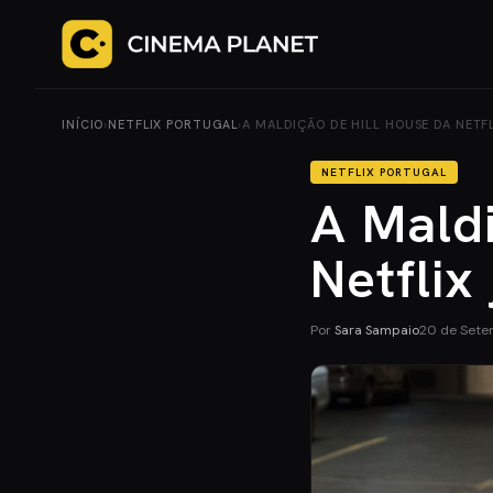
INÍCIO
›
NETFLIX PORTUGAL
›
A MALDIÇÃO DE HILL HOUSE DA NETFL
NETFLIX PORTUGAL
A Maldi
Netflix
Por
Sara Sampaio
20 de Sete