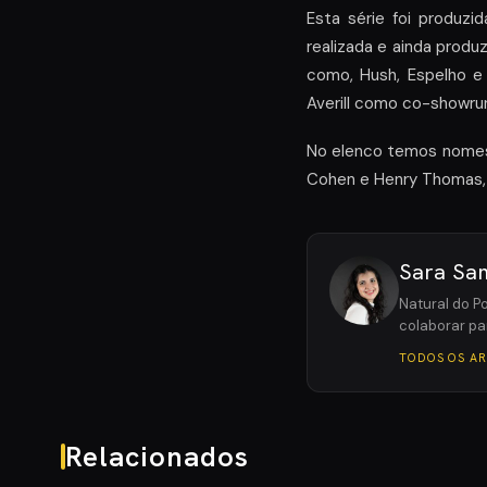
Esta série foi produzi
realizada e ainda produ
como, Hush, Espelho e
Averill como co-showru
No elenco temos nomes 
Cohen e Henry Thomas, 
Sara Sa
Natural do P
colaborar pa
TODOS OS A
Relacionados