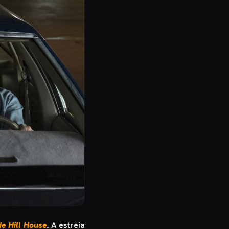
e Hill House
.
A estreia