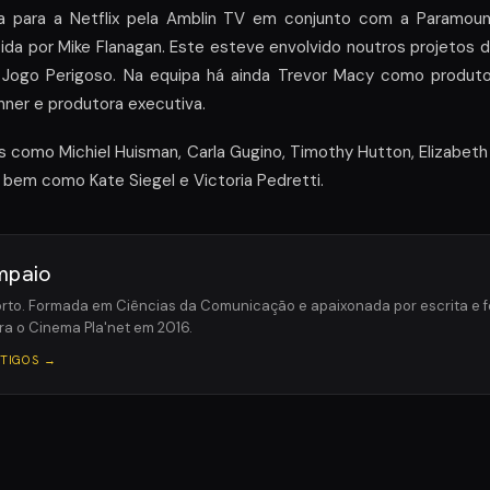
da para a Netflix pela Amblin TV em conjunto com a Paramount 
zida por Mike Flanagan. Este esteve envolvido noutros projetos d
 Jogo Perigoso. Na equipa há ainda Trevor Macy como produto
nner e produtora executiva.
como Michiel Huisman, Carla Gugino, Timothy Hutton, Elizabeth 
bem como Kate Siegel e Victoria Pedretti.
mpaio
orto. Formada em Ciências da Comunicação e apaixonada por escrita e 
ra o Cinema Pla'net em 2016.
RTIGOS →