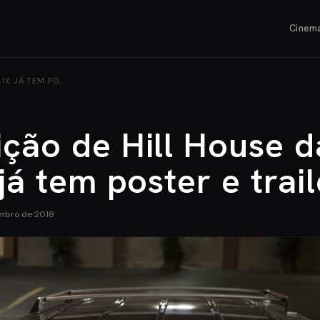
Cinem
IX JÁ TEM PO…
ção de Hill House d
 já tem poster e trail
mbro de 2018