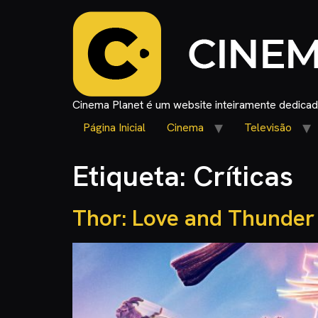
Cinema Planet é um website inteiramente dedicado
Página Inicial
Cinema
Televisão
Etiqueta:
Críticas
Thor: Love and Thunder