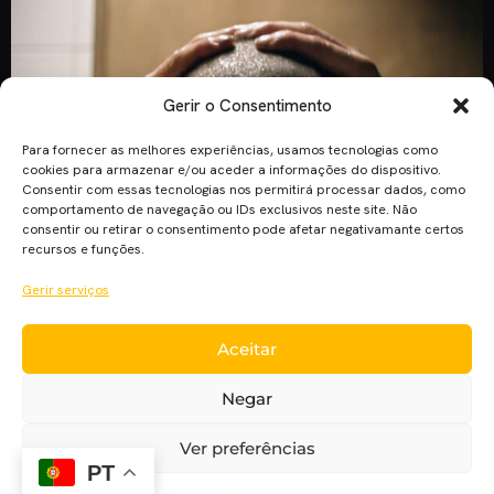
Gerir o Consentimento
Para fornecer as melhores experiências, usamos tecnologias como
cookies para armazenar e/ou aceder a informações do dispositivo.
Consentir com essas tecnologias nos permitirá processar dados, como
comportamento de navegação ou IDs exclusivos neste site. Não
consentir ou retirar o consentimento pode afetar negativamante certos
recursos e funções.
O novo filme de Marco Martins (realizador de outras
Gerir serviços
produções nacionais tais como “Alice” e “Como Desenhar um
Circulo Perfeito”) lançou recentemente um trailer
Aceitar
internacional. A produção portuguesa chegará às salas de
cinema nacionais a 3 de novembro deste ano. “São
Negar
Jorge” marcou presença no Festival de Veneza, que
decorreu de 31 de agosto a 10 […]
Ver preferências
PT
Next
→