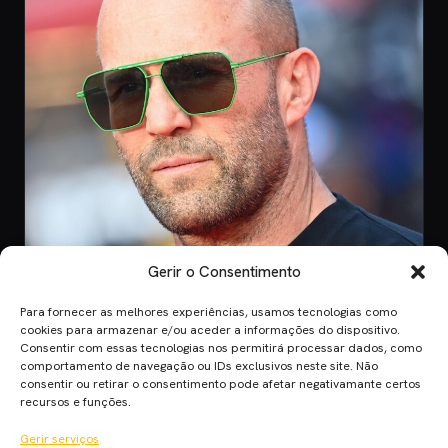
Gerir o Consentimento
Para fornecer as melhores experiências, usamos tecnologias como
CINEMA
cookies para armazenar e/ou aceder a informações do dispositivo.
Consentir com essas tecnologias nos permitirá processar dados, como
8 Jul 2026
comportamento de navegação ou IDs exclusivos neste site. Não
Mutiny: O Novo Thriller de Ação de Jason
consentir ou retirar o consentimento pode afetar negativamante certos
Statham em 2026
recursos e funções.
Mutiny promete ação desenfreada com Jason Statham. Descobre
Gerir serviços
quando o filme chega aos cinem…