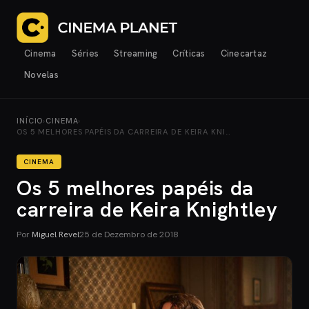
Cinema
Séries
Streaming
Críticas
Cinecartaz
Novelas
INÍCIO
›
CINEMA
›
OS 5 MELHORES PAPÉIS DA CARREIRA DE KEIRA KNI…
CINEMA
Os 5 melhores papéis da
carreira de Keira Knightley
Por
Miguel Revel
25 de Dezembro de 2018