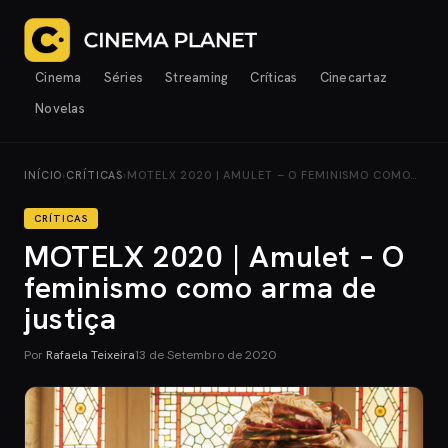
Cinema
Séries
Streaming
Críticas
Cinecartaz
Novelas
INÍCIO
›
CRÍTICAS
›
MOTELX 2020 | AMULET – O FEMINISMO COMO…
CRÍTICAS
MOTELX 2020 | Amulet – O
feminismo como arma de
justiça
Por
Rafaela Teixeira
13 de Setembro de 2020