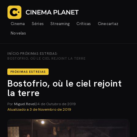
Cinema
Séries
Streaming
Críticas
Cinecartaz
Novelas
INÍCIO
›
PRÓXIMAS ESTREIAS
›
BOSTOFRIO, OÙ LE CIEL REJOINT LA TERRE
PRÓXIMAS ESTREIAS
Bostofrio, où le ciel rejoint
la terre
Por
Miguel Revel
24 de Outubro de 2019
Atualizado a
3 de Novembro de 2019