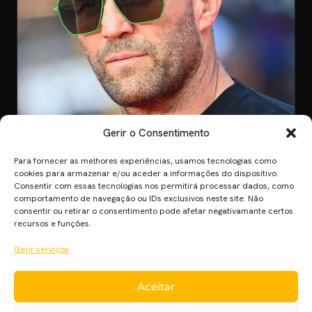
Gerir o Consentimento
Para fornecer as melhores experiências, usamos tecnologias como
CINEMA
cookies para armazenar e/ou aceder a informações do dispositivo.
Consentir com essas tecnologias nos permitirá processar dados, como
8 Jul 2026
comportamento de navegação ou IDs exclusivos neste site. Não
Mutiny: O Novo Thriller de Ação de Jason
consentir ou retirar o consentimento pode afetar negativamante certos
Statham em 2026
recursos e funções.
Mutiny promete ação desenfreada com Jason Statham. Descobre
Gerir serviços
quando o filme chega aos cinem…
Aceitar
Cinema Planet — cinema, séries e streaming em português