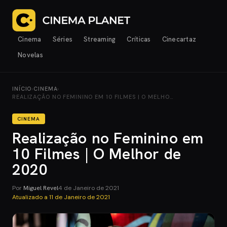
Cinema
Séries
Streaming
Críticas
Cinecartaz
Novelas
INÍCIO
›
CINEMA
›
REALIZAÇÃO NO FEMININO EM 10 FILMES | O MELHO…
CINEMA
Realização no Feminino em
10 Filmes | O Melhor de
2020
Por
Miguel Revel
4 de Janeiro de 2021
Atualizado a
11 de Janeiro de 2021