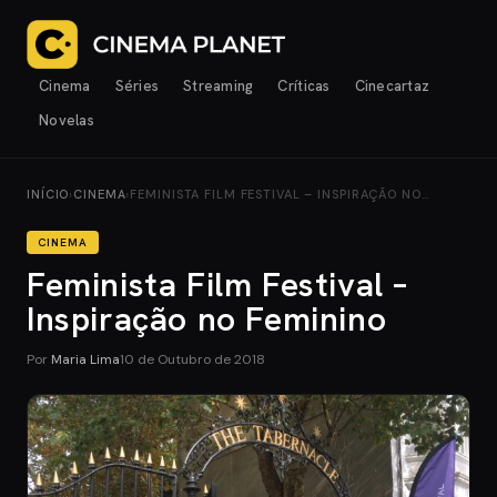
Cinema
Séries
Streaming
Críticas
Cinecartaz
Novelas
INÍCIO
›
CINEMA
›
FEMINISTA FILM FESTIVAL – INSPIRAÇÃO NO…
CINEMA
Feminista Film Festival –
Inspiração no Feminino
Por
Maria Lima
10 de Outubro de 2018