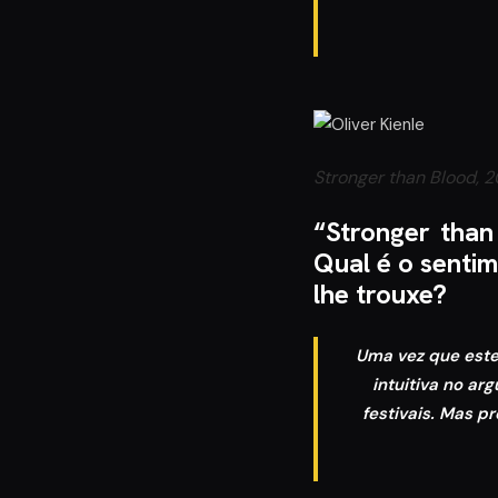
Stronger than Blood, 2
“Stronger than
Qual é o senti
lhe trouxe?
Uma vez que este 
intuitiva no ar
festivais. Mas p