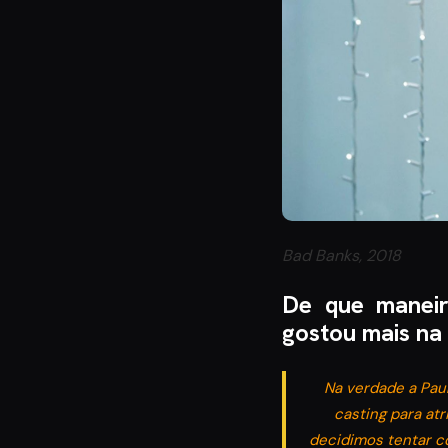
Bad Banks, 2018
De que maneir
gostou mais na
Na verdade a Pau
casting para at
decidimos tentar co