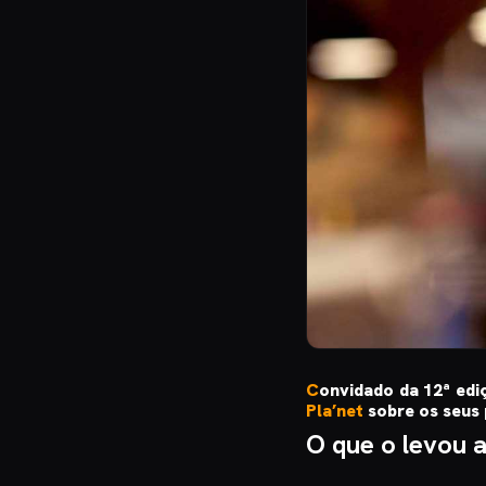
C
onvidado da 12ª ed
Pla’net
sobre os seus 
O que o levou a