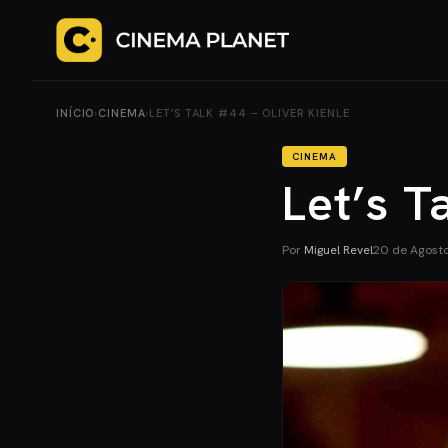
INÍCIO
›
CINEMA
›
LET’S TALK #44 – OLIVER KIENLE
CINEMA
Let’s T
Por
Miguel Revel
20 de Agost