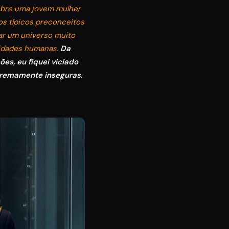
sobre uma jovem mulher
os típicos preconceitos
iar um universo muito
sidades humanas.
Da
es, eu fiquei viciado
xtremamente inseguras.