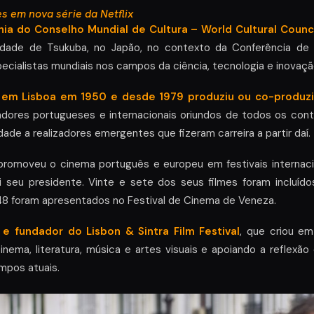
s em nova série da Netflix
nia do Conselho Mundial de Cultura – World Cultural Coun
idade de Tsukuba, no Japão, no contexto da Conferência de
pecialistas mundiais nos campos da ciência, tecnologia e inovaçã
 em Lisboa em 1950 e desde 1979 produziu ou co-produzi
adores portugueses e internacionais oriundos de todos os con
de a realizadores emergentes que fizeram carreira a partir daí.
promoveu o cinema português e europeu em festivais internac
i seu presidente. Vinte e sete dos seus filmes foram incluíd
8 foram apresentados no Festival de Cinema de Veneza.
 e fundador do Lisbon & Sintra Film Festival
, que criou e
inema, literatura, música e artes visuais e apoiando a reflexã
mpos atuais.