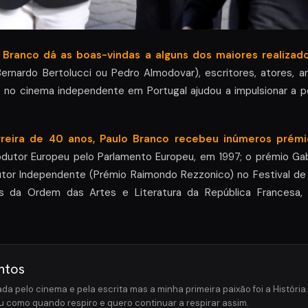
 Branco dá as boas-vindas a alguns dos maiores realiza
Bernardo Bertolucci ou Pedro Almodovar), escritores, atores, ar
 no cinema independente em Portugal ajudou a impulsionar a p
reira de 40 anos, Paulo Branco recebeu inúmeros prémi
rodutor Europeu pelo Parlamento Europeu, em 1997; o prémio Gabr
utor Independente (Prémio Raimondo Rezzonico) no Festival d
as da Ordem das Artes e Literatura da República Francesa
ntos
da pelo cinema e pela escrita mas a minha primeira paixão foi a Históri
u como quando respiro e quero continuar a respirar assim.