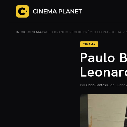
INÍCIO
›
CINEMA
›
PAULO BRANCO RECEBE PRÉMIO LEONARDO DA VI
CINEMA
Paulo 
Leonar
Por
Cátia Santos
16 de Junho 