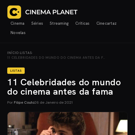
Cinema
Séries
Streaming
Críticas
Cinecartaz
Novelas
INÍCIO
›
LISTAS
›
11 CELEBRIDADES DO MUNDO DO CINEMA ANTES DA F…
LISTAS
11 Celebridades do mundo
do cinema antes da fama
Por
Filipe Couto
26 de Janeiro de 2021