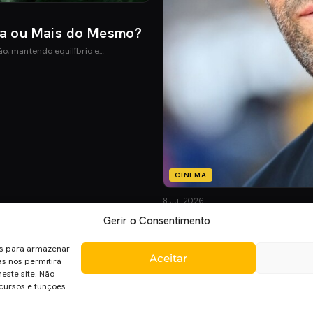
ia ou Mais do Mesmo?
ão, mantendo equilíbrio e…
CINEMA
8 Jul 2026
Mutiny: O Novo Thrill
Gerir o Consentimento
Mutiny promete ação desenfreada co
es para armazenar
Aceitar
as nos permitirá
Cinem
ste site. Não
cursos e funções.