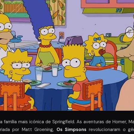
família mais icónica de Springfield. As aventuras de Homer, Ma
riada por Matt Groening,
Os Simpsons
revolucionaram o gé