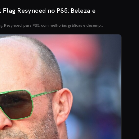
k Flag Resynced no PS5: Beleza e
ag, Resynced, para PS5, com melhorias gráficas e desemp…